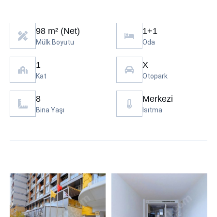
98 m² (Net)
1+1
Mülk Boyutu
Oda
1
X
Kat
Otopark
8
Merkezi
Bina Yaşı
Isıtma